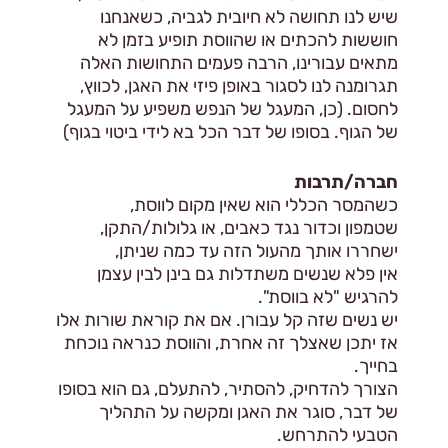
שיש לנו תחושה לא חיובית לגביה, כשאנחנו
חוששות להכתים או שהווסת תופיע בזמן לא
מתאים עבורינו, הרבה פעמים התחושות האלה
תגרומנה לנו לסגור באופן פיזי את האגן, לכווץ,
לחסום. (כן, המעגל של הנפש משפיע על המעגל
של הגוף. בסופו של דבר הכל בא לידי ביטוי בגוף)
חברה/תרבות
כשהמסר הכללי הוא שאין מקום לווסת,
שטמפון וכדור נגד כאבים, או גלולות/התקן,
ישחררו אותך מהעול הזה עד כמה שניתן,
אין פלא שנשים משתדלות גם בינן לבין עצמן
להרגיש "לא בווסת".
יש נשים שזה קל עבורן. אם את קוראת שורות אלו
אז יתכן שאצלך זה אחרת, והווסת כנראה נוכחת
בחייך.
הצורך להדחיק, להסתיר, להתעלם, גם הוא בסופו
של דבר, סוגר את האגן ומקשה על התהליך
הטבעי להתרחש.