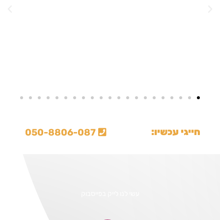
חייגי עכשיו:
050-8806-087

עשי לנו לייק בפייסבוק