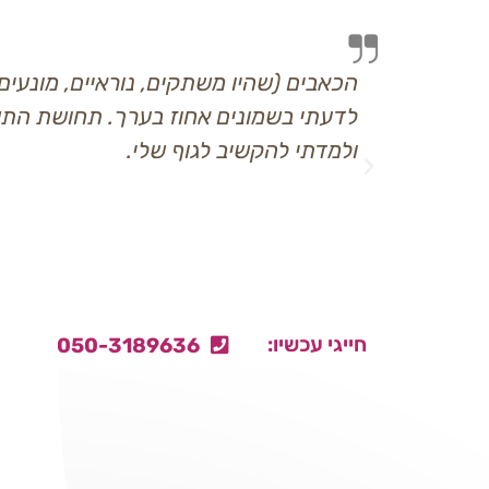
יו משתקים, נוראיים, מונעים ממני לתפקד) ירדו
ונים אחוז בערך. תחושת התשישות פחתה בהרבה
שיב לגוף שלי.
חייגי עכשיו:
050-3189636
