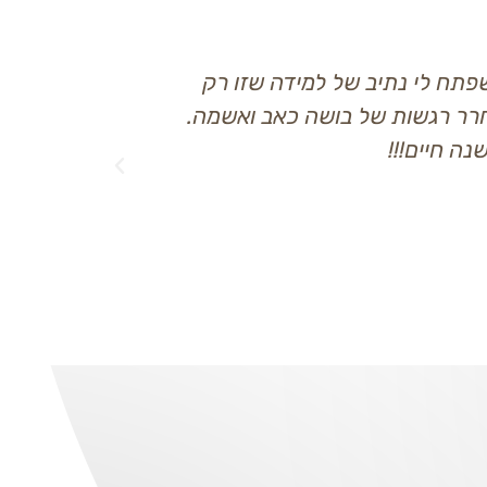
זו רק
מירב, תודה רבה על החלון שפתחת! השיעו
 ואשמה.
מעניינים וזורמים, והעיקר הוא מה שהועב
פידבקים מצד הגוף, והמחזור האחרון עב
ואפילו עברתי איתו בגרות בספורט בהצל