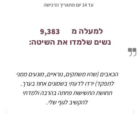
עד 14 יום מתאריך הרכישה
9,514
למעלה מ
נשים שלמדו את השיטה:
נעים ממני
תודה, על כל הידע העמוק שפתח לי נתיב 
ז בערך.
למידה שזו רק ההתחלה שלו. עזרת לי לש
ולמדתי
רגשות של בושה כאב ואשמה. הקורס הי
בשבילי פשוט משנה חיים!!!