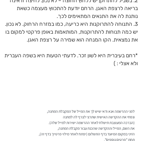
2. בשביל להתרוקן יש ללחוץ החוצה – לא נכון. לחיצה זו אינה
בריאה לרצפת האגן. הרחם יודעת להתכווץ מעצמה כשאת
נותנת לה את התנאים המתאימים לכך.
3. התנוחה להתרוקנות היא כריעה, כמו במזרח הרחוק. לא נכון.
יש כמה תנוחות להתרוקנות, המותאמות באופן פרקטי למקום בו
את נמצאית. הקו המנחה הוא שמירה על רצפת האגן.
*רחם בעיברית היא לשון זכר. לדעתי הטעות היא בשפה העברית
ולא אצלי : )
לפני ההרשמה אנא ודאי שיש לך את המייל של המקבלת המתנה,
ונסחי את ההקדשה האישית שתרצי לצרף לה למתנה
(הברכה המעוצבת תישלח לאחר ההרשמה ישירות למייל שלה).
את השם, המייל וההקדשה שהכנת עבור מקבלת המתנה,
הזיני במקום המיועד בדף התשלום (יפתח לאחר מילוי פרטייך בדף זה),
תחת "פרטים נוספים".