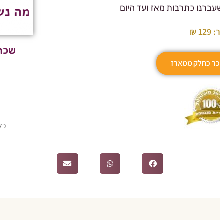
ברנו כתרבות מאז ועד היום
12 ₪
שכחנ
כר כחלק ממארז
כל