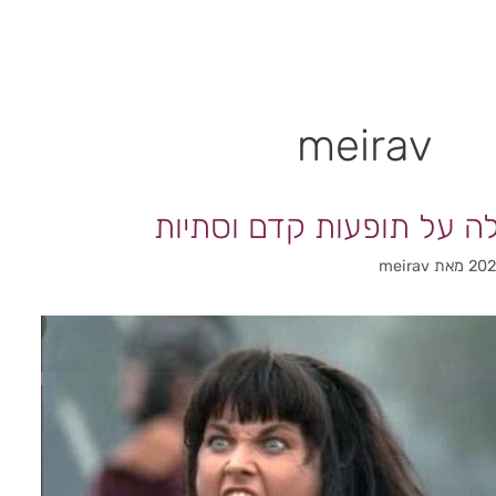
ם
המלצות וכתבות
קורסים
מדריכות
meirav
מאת
meirav