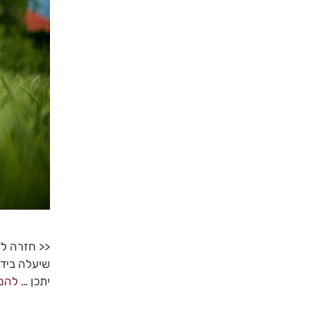
<< חזרה ל
שיעלה בידי
יתכן …
להמ