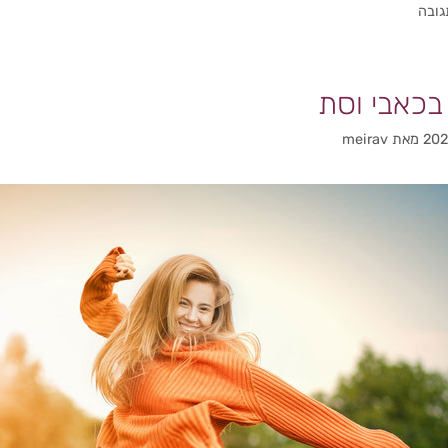
גובה
בכאבי וסת
מאת
meirav