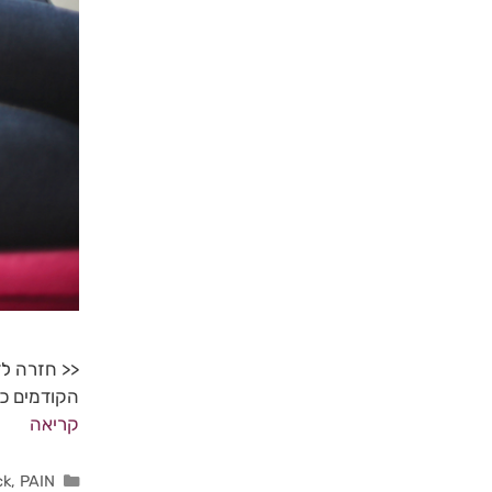
<< חזרה ל
הקודמים כד
קריאה
ck
,
PAIN